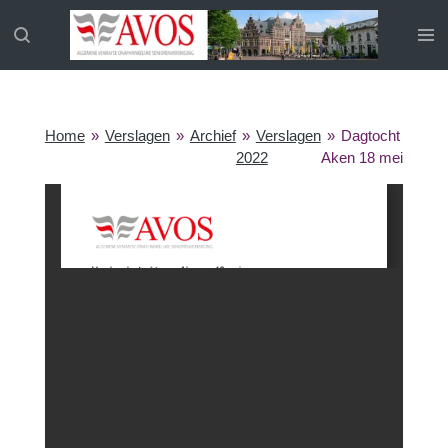
Ga
direct
naar
de
hoofdinhoud
Home
»
Verslagen
»
Archief
»
Verslagen
»
Dagtocht
2022
Aken 18 mei