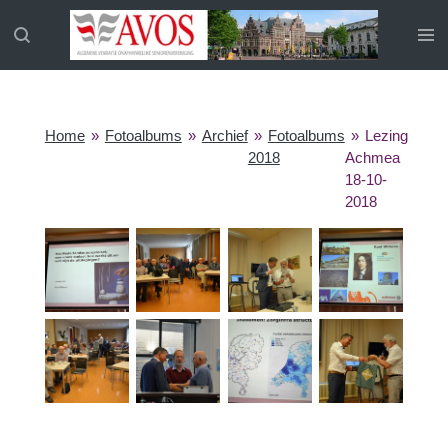
Ga
direct
naar
de
hoofdinhoud
Home
»
Fotoalbums
»
Archief
»
Fotoalbums
»
Lezing
2018
Achmea
18-10-
2018