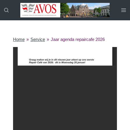
Ga
direct
naar
de
hoofdinhoud
Home
»
Service
»
Jaar agenda repaircafe 2026