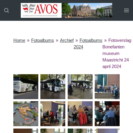
Ga
direct
naar
de
hoofdinhoud
Home
»
Fotoalbums
»
Archief
»
Fotoalbums
»
Fotoverslag
2024
Bonefanten
museum
Maastricht 24
april 2024