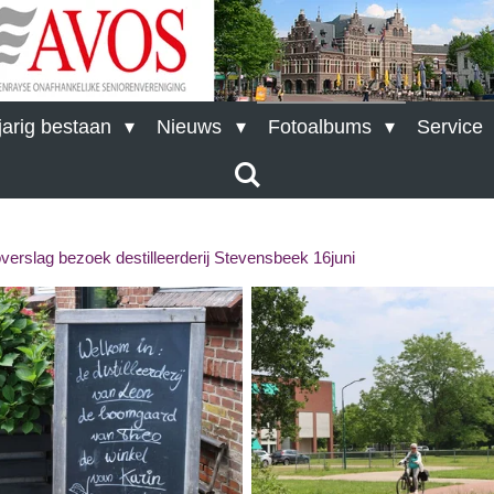
arig bestaan
Nieuws
Fotoalbums
Service
verslag bezoek destilleerderij Stevensbeek 16juni