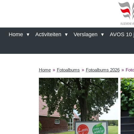
Ga
direct
naar
de
hoofdinhoud
Home
Activiteiten
Verslagen
AVOS 10 j
Home
»
Fotoalbums
»
Fotoalbums 2026
»
Foto