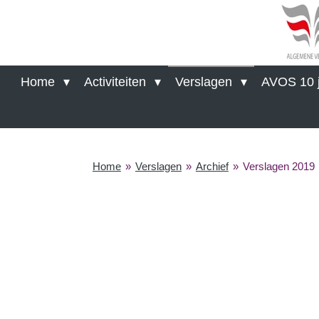
Ga
direct
naar
de
hoofdinhoud
Home
Activiteiten
Verslagen
AVOS 10 j
Home
»
Verslagen
»
Archief
»
Verslagen 2019