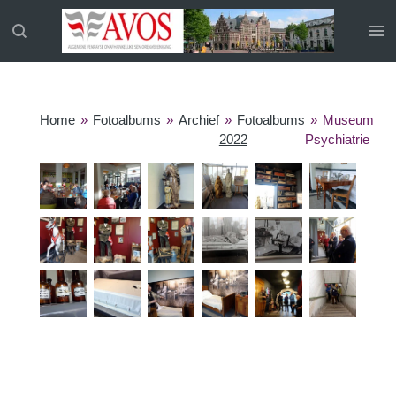
Ga
direct
naar
de
hoofdinhoud
Home
»
Fotoalbums
»
Archief
»
Fotoalbums
»
Museum
2022
Psychiatrie