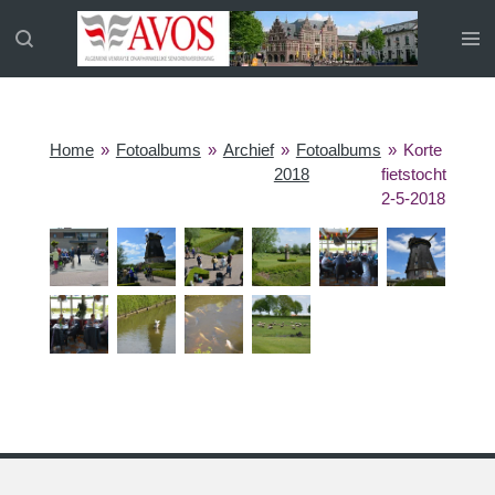
Ga
direct
naar
de
hoofdinhoud
Home
»
Fotoalbums
»
Archief
»
Fotoalbums
»
Korte
2018
fietstocht
2-5-2018