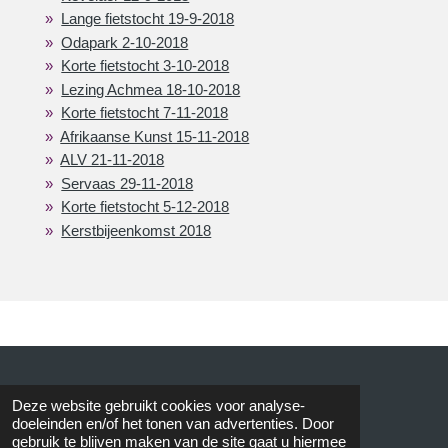
Lange fietstocht 19-9-2018
Odapark 2-10-2018
Korte fietstocht 3-10-2018
Lezing Achmea 18-10-2018
Korte fietstocht 7-11-2018
Afrikaanse Kunst 15-11-2018
ALV 21-11-2018
Servaas 29-11-2018
Korte fietstocht 5-12-2018
Kerstbijeenkomst 2018
© 2015 AVOS
Deze website gebruikt cookies voor analyse-
doeleinden en/of het tonen van advertenties. Door
gebruik te blijven maken van de site gaat u hiermee