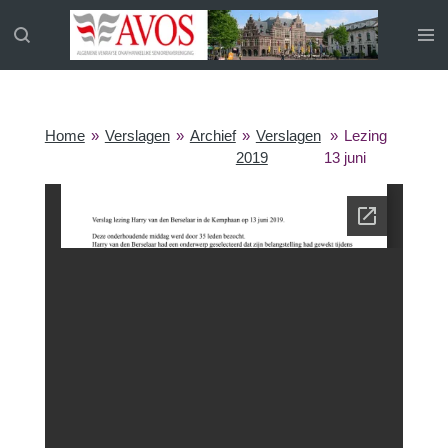
Ga
direct
naar
de
hoofdinhoud
Home
»
Verslagen
»
Archief
»
Verslagen
»
Lezing
2019
13 juni