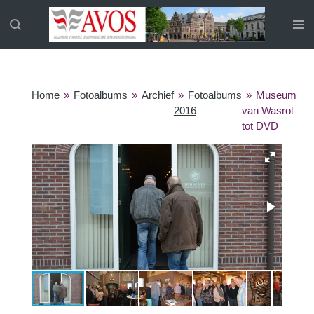
Ga
direct
naar
de
hoofdinhoud
Home
»
Fotoalbums
»
Archief
»
Fotoalbums
»
Museum
2016
van Wasrol
tot DVD