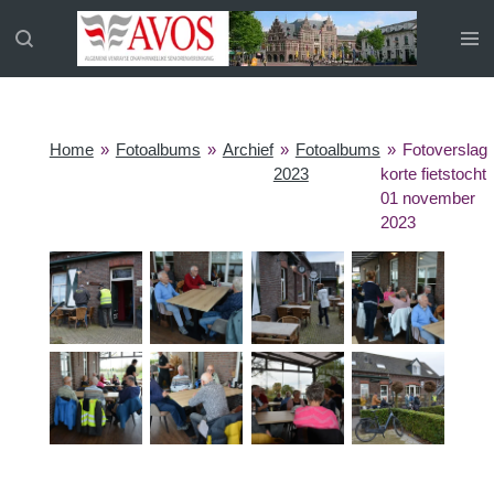
Ga
direct
naar
de
hoofdinhoud
Home
»
Fotoalbums
»
Archief
»
Fotoalbums
»
Fotoverslag
2023
korte fietstocht
01 november
2023