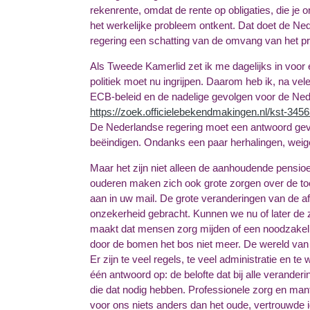
rekenrente, omdat de rente op obligaties, die je on
het werkelijke probleem ontkent.
Dat doet de Ned
regering een schatting van de omvang van het pr
Als Tweede Kamerlid zet ik me dagelijks in voo
politiek moet nu ingrijpen. Daarom heb ik, na vele
ECB-beleid en de nadelige gevolgen voor de Ned
https://zoek.officielebekendmakingen.nl/kst-3456
De Nederlandse regering moet een antwoord gev
beëindigen. Ondanks een paar herhalingen, weiger
Maar het zijn niet alleen de aanhoudende pensio
ouderen maken zich ook grote zorgen over de to
aan in uw mail. De grote veranderingen van de 
onzekerheid gebracht. Kunnen we nu of later de z
maakt dat mensen zorg mijden of een noodzakelijk
door de bomen het bos niet meer. De wereld van d
Er zijn te veel regels, te veel administratie en t
één antwoord op: de belofte dat bij alle veranderi
die dat nodig hebben. Professionele zorg en mante
voor ons niets anders dan het oude, vertrouwde i