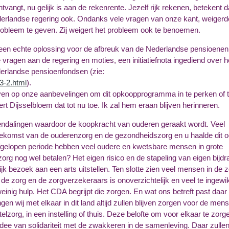
tvangt, nu gelijk is aan de rekenrente. Jezelf rijk rekenen, betekent da
erlandse regering ook. Ondanks vele vragen van onze kant, weigerd
obleem te geven. Zij weigert het probleem ook te benoemen.
r een echte oplossing voor de afbreuk van de Nederlandse pensioenen
 vragen aan de regering en moties, een initiatiefnota ingediend over h
erlandse pensioenfondsen (zie:
3-2.html
).
en op onze aanbevelingen om dit opkoopprogramma in te perken of 
t Dijsselbloem dat tot nu toe. Ik zal hem eraan blijven herinneren.
endalingen waardoor de koopkracht van ouderen geraakt wordt. Veel
ekomst van de ouderenzorg en de gezondheidszorg en u haalde dit 
afgelopen periode hebben veel oudere en kwetsbare mensen in grote
org nog wel betalen? Het eigen risico en de stapeling van eigen bijd
 bezoek aan een arts uitstellen. Ten slotte zien veel mensen in de 
e zorg en de zorgverzekeraars is onoverzichtelijk en veel te ingewi
e weinig hulp. Het CDA begrijpt die zorgen. En wat ons betreft past daa
ngen wij met elkaar in dit land altijd zullen blijven zorgen voor de men
lzorg, in een instelling of thuis. Deze belofte om voor elkaar te zorge
dee van solidariteit met de zwakkeren in de samenleving. Daar zullen