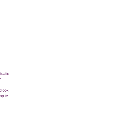
tuatie
n
d ook
op te