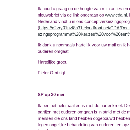
Ik houd u graag op de hoogte van mijn acties en d
nieuwsbrief via de link onderaan op
www.cda.nl
.
Nederland vindt u in ons conceptverkiezingspr
(
https://d2vry01uvf8h31.cloudfront.net/CDA/
ezingsprogramma%20Keuzes%20voor%20een%2
Ik dank u nogmaals hartelijk voor uw mail en ik ho
ouderen omgaat.
Hartelijke groet,
Pieter Omtzigt
SP op 30 mei
Ik ben het helemaal eens met de hartenkreet. De
partijen met ouderen omgaan is in strijd met de 
mensen die ons land hebben opgebouwd hebben zi
tegen ongelijke behandeling van ouderen ten opzic