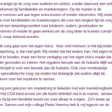
bezuinigd op de zorg voor ouderen en zieken, zonder daarvoor een rede
htgekomen bij familieleden en mantelzorgers. Op die manier is de
e mensen wel aan tegen extra kosten of minder inkomsten. Wij vinde
voor familieleden en mantelzorgers die voor een langere tijd de zor
nt een belastingvoordeel voor kinderen, ouders, grootouders en
te nemen of minder te gaan werken om de zorg beter te kunnen combi
st, maar beloond worden.
 zorg gaat over het eigen risico. Voor veel mensen, in het bijzonder
rking, is dat veel geld. Wij vinden dat het anders kan. Het eigen ri
nd te houden, maar een forse verlaging van het eigen risico maakt dat
er gezonden en zieken. Het reguliere bezoek aan de huisarts blijft w
 drempel is voor een bezoek aan de huisarts.
Ook voor minderjarige
ecialistische zorg; wij vinden het belangrijk dat ouders altijd
de
kere voor het onzekere te nemen.
ring juist gekozen om mantelzorg te belasten met een mantelzorgboet
. Het CDA kiest ervoor om die boete definitief niet in te voeren. Iema
hij bij een familielid woont om voor elkaar te zorgen. Zo’n boete op
sen. Samen met mijn collega Pieter Heerma heb ik mij ingezet om de