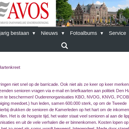
arig bestaan
Nieuws
Fotoalbums
Service
Hartenkreet
ringen niet snel op de barricade. Ook niet als ze keer op keer merken
enden senioren vragen via e-mail en briefkaarten aan politiek Den H
ren te beschermen! Ouderenorganisaties KBO, NVOG, KNVG, PCOB
ging meedoet.) hun leden, samen 600.000 sterk, op om de Tweede
 Hierbij drukken de senioren de Kamerleden op het hart om de inkome
en. Het is de hoogste tijd, het water staat veel senioren al aan de lip
ganisaties en uit de vele verhalen die er binnenkomen. Kosten lopen o
en het zo goed als soms wordt beweerd. Integendeel. Mede door stapel