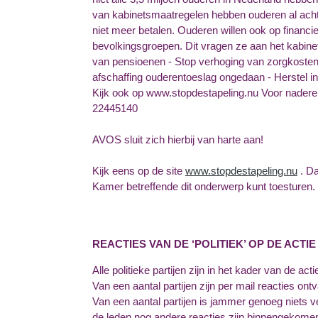
van kabinetsmaatregelen hebben ouderen al acht 
niet meer betalen. Ouderen willen ook op financi
bevolkingsgroepen. Dit vragen ze aan het kabinet,
van pensioenen - Stop verhoging van zorgkosten
afschaffing ouderentoeslag ongedaan - Herstel 
Kijk ook op www.stopdestapeling.nu Voor nadere 
22445140
AVOS sluit zich hierbij van harte aan!
Kijk eens op de site
www.stopdestapeling.nu
. Da
Kamer betreffende dit onderwerp kunt toesturen.
REACTIES VAN DE ‘POLITIEK’ OP DE ACT
Alle politieke partijen zijn in het kader v
Van een aantal partijen zijn pe
Van een aantal partijen is jammer genoeg niets 
de leden nog andere reacties zijn binnengekome