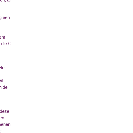
g een
ent
 die €
Het
it
n de
 deze
den
ioenen
e