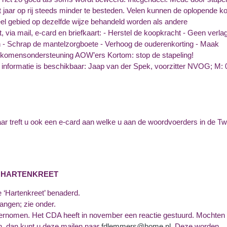
jaar op rij steeds minder te besteden. Velen kunnen de oplopende k
eel gebied op dezelfde wijze behandeld worden als andere
 via mail, e-card en briefkaart: - Herstel de koopkracht - Geen verla
 - Schrap de mantelzorgboete - Verhoog de ouderenkorting - Maak
inkomensondersteuning AOW’ers Kortom: stop de stapeling!
informatie is beschikbaar: Jaap van der Spek, voorzitter NVOG; M: 
ar treft u ook een e-card aan welke u aan de woordvoerders in de T
IE HARTENKREET
an de actie ‘Hartenkreet’ benaderd.
r mail reacties ontvangen; zie onder.
vernomen. Het CDA heeft in november een reactie gestuurd. Mochten e
n, dan kunt u deze mailen naar
fdlemmers@home.nl
. Deze worden