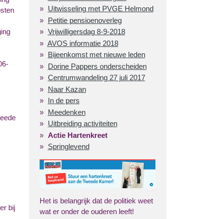
Uitwisseling met PVGE Helmond
osten
Petitie pensioenoverleg
ging
Vrijwilligersdag 8-9-2018
AVOS informatie 2018
Bijeenkomst met nieuwe leden
06-
Dorine Pappers onderscheiden
Centrumwandeling 27 juli 2017
Naar Kazan
In de pers
Meedenken
weede
Uitbreiding activiteiten
Actie Hartenkreet
Springlevend
Het is belangrijk dat de politiek weet
r bij
wat er onder de ouderen leeft!