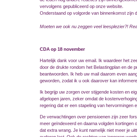
vervolgens gepublic
Onderstaand op volgorde van binnenkomst zijn de
Moeten we ook nu zeggen veel leesplezier?! Rea
CDA op 18 november
Hartelijk dank voor uw email. Ik waardeer het zee
door de drukte rondom het Belastingplan en de pr
beantwoorden. Ik heb uw mail daarom even aan
geworden, zodat ik u ook daarover kan informere
Ik begrijp uw zorgen over stijgende kosten en ei
afgelopen jaren, zeker omdat de kostenverhogin
regering dat er een stapeling van hervormingen 
De verwachtingen over pensioenen zijn zeer fors
meer geïndexeerd en daarna volgden kortingen 
dat extra wrang. Je kunt namelijk niet meer je ui
ouderen last. Ook de rechten van jongeren worde