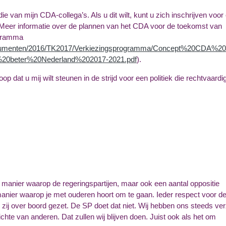
ie van mijn CDA-collega’s. Als u dit wilt, kunt u zich inschrijven voor
 Meer informatie over de plannen van het CDA voor de toekomst van
ogramma
Documenten/2016/TK2017/Verkiezingsprogramma/Concept%20CDA%20
0beter%20Nederland%202017-2021.pdf
).
op dat u mij wilt steunen in de strijd voor een politiek die rechtvaardi
 manier waarop de regeringspartijen, maar ook een aantal oppositie
manier waarop je met ouderen hoort om te gaan. Ieder respect voor d
j over boord gezet. De SP doet dat niet. Wij hebben ons steeds ver
hte van anderen. Dat zullen wij blijven doen. Juist ook als het om