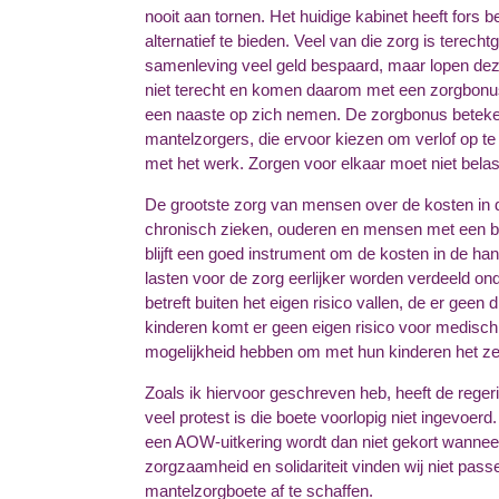
nooit aan tornen.
Het huidige kabinet heeft fors 
alternatief te bieden. Veel van die zorg is terec
samenleving veel geld bespaard, maar lopen dez
niet terecht en komen daarom met een zorgbonus 
een naaste op zich nemen. De zorgbonus
beteke
mantelzorgers, die ervoor kiezen om verlof op 
met het werk. Zorgen voor elkaar moet niet bela
De grootste zorg van mensen over de kosten in de
chronisch zieken, ouderen en mensen met een bepe
blijft een goed instrument om de kosten in de ha
lasten voor de
zorg eerlijker worden verdeeld ond
betreft buiten het eigen risico vallen, de er geen
kinderen komt er geen eigen risico voor medisch sp
mogelijkheid hebben om met hun kinderen het ze
Zoals ik hiervoor geschreven heb, heeft de rege
veel protest is die boete voorlopig niet ingevoerd
een AOW-uitkering wordt dan niet gekort wanneer 
zorgzaamheid en solidariteit vinden wij niet pas
mantelzorgboete af te schaffen.