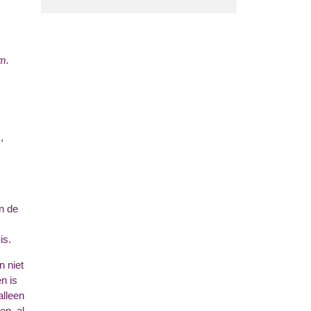
m.
,
n de
is.
n niet
n is
alleen
en, al