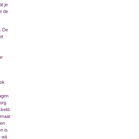
t je
e de
. De
et
te
ook
ragen
zorg
kkeld.
r maar
sen
n is
 wij