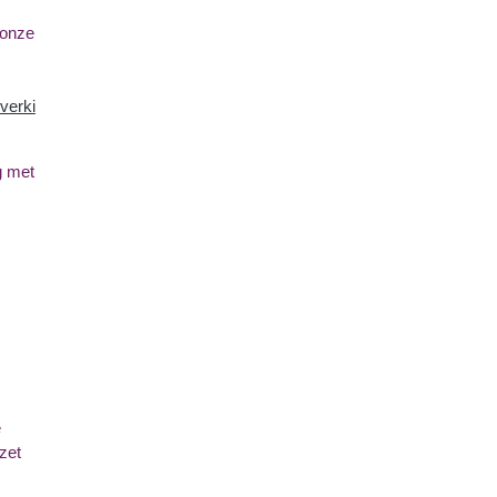
 onze
verki
g met
e
zet