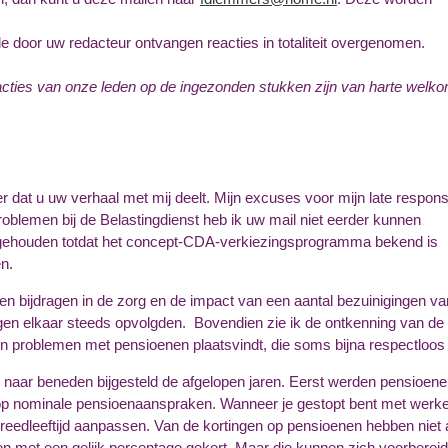
eerd op onze website.
 door uw redacteur ontvangen reacties in totaliteit overgenomen.
cties van onze leden op de ingezonden stukken zijn van harte welko
r dat u uw verhaal met mij deelt. Mijn excuses voor mijn late respons
oblemen bij de Belastingdienst heb ik uw mail niet eerder kunnen
gehouden totdat het concept-CDA-verkiezingsprogramma bekend is
n.
gen bijdragen in de zorg en de impact van een aantal bezuinigingen va
gen elkaar steeds opvolgden. Bovendien zie ik de ontkenning van de
en problemen met pensioenen plaatsvindt, die soms bijna respectloos 
 naar beneden bijgesteld de afgelopen jaren. Eerst werden pensioene
op nominale pensioenaanspraken. Wanneer je gestopt bent met werke
ttreedleeftijd aanpassen. Van de kortingen op pensioenen hebben niet 
n met een gelijk percentage gekort. Maar die kunnen zich voorbereid