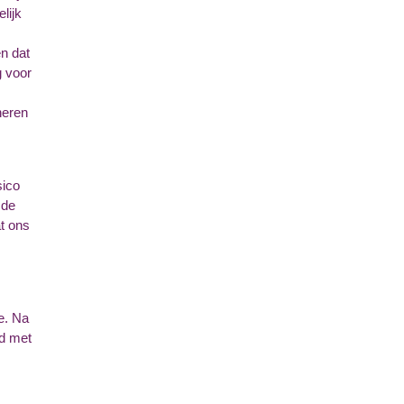
lijk
n dat
g voor
neren
sico
 de
at ons
e. Na
nd met