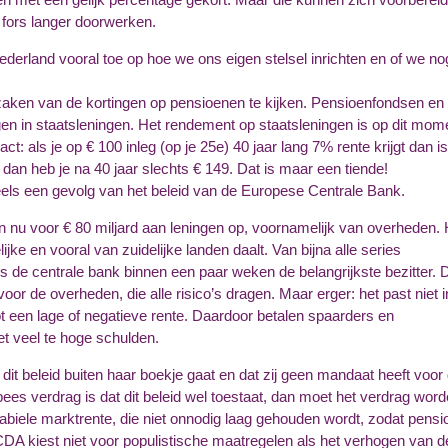
 fors langer doorwerken.
derland vooral toe op hoe we ons eigen stelsel inrichten en of we no
rzaken van de kortingen op pensioenen te kijken. Pensioenfondsen en
n in staatsleningen. Het rendement op staatsleningen is op dit mom
t: als je op € 100 inleg (op je 25
e
) 40 jaar lang 7% rente krijgt dan is
 dan heb je na 40 jaar slechts € 149. Dat is maar een tiende!
eels een gevolg van het beleid van de Europese Centrale Bank.
n nu voor € 80 miljard aan leningen op, voornamelijk van overheden. 
jke en vooral van zuidelijke landen daalt. Van bijna alle series
s de centrale bank binnen een paar weken de belangrijkste bezitter. D
oor de overheden, die alle risico’s dragen. Maar erger: het past niet i
tot een lage of negatieve rente. Daardoor betalen spaarders en
t veel te hoge schulden.
t beleid buiten haar boekje gaat en dat zij geen mandaat heeft voor
es verdrag is dat dit beleid wel toestaat, dan moet het verdrag wor
biele marktrente, die niet onnodig laag gehouden wordt, zodat pens
 kiest niet voor populistische maatregelen als het verhogen van d