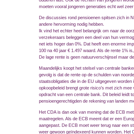
moeten vooral jongeren generaties echt wel zeer
De discussies rond pensioenen spitsen zich in Ne
andere hervorming nodig hebben.
Ik vind het echter heel belangrijk om naar de oo
verzekeraars beleggen een deel van hun vermoge
net iets hoger dan 0%. Dat heeft een enorme impac
100 na 40 jaar € 1.497 waard. Als de rente 1% is,
De lage rente is geen natuurverschijnsel maar d
Maandelijks koopt het stelsel van centrale banke
gevolg is dat de rente op de schulden van noordeli
staatsobligaties die in de EU uitgegeven worden i
opkoopbeleid brengt grote risico’s met zich mee v
opdracht van een centrale bank. Dit beleid leidt 
pensioengerechtigden de rekening van landen me
Het CDA is dan ook van mening dat de ECB met di
maatregelen. Als de ECB meent dat er een Europe
aangepast. De ECB moet weer terug naar een sta
weer gewoon geïndexeerd kunnen worden. Het CDA