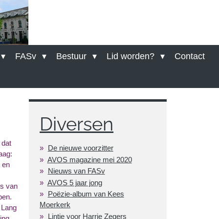
FASv
Bestuur
Lid worden?
Contact
Diversen
 dat
De nieuwe voorzitter
aag:
AVOS magazine mei 2020
 en
Nieuws van FASv
AVOS 5 jaar jong
ns van
Poëzie-album van Kees
pen.
Moerkerk
p Lang
Lintje voor Harrie Zegers
ing