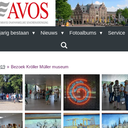
arig bestaan
Nieuws
Fotoalbums
Service
019
»
Bezoek Kröller Müller museum