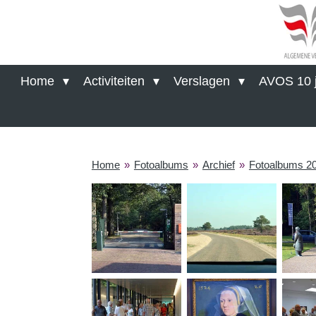
Ga
direct
naar
de
hoofdinhoud
Home
Activiteiten
Verslagen
AVOS 10 j
Home
»
Fotoalbums
»
Archief
»
Fotoalbums 2