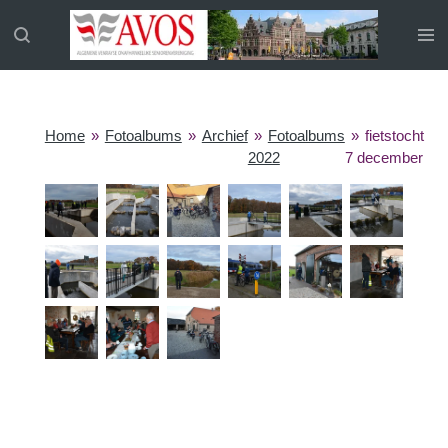
Ga
direct
naar
de
hoofdinhoud
Home
»
Fotoalbums
»
Archief
»
Fotoalbums
»
fietstocht
2022
7 december