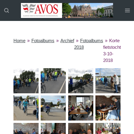
Ga
direct
naar
de
hoofdinhoud
Home
»
Fotoalbums
»
Archief
»
Fotoalbums
»
Korte
2018
fietstocht
3-10-
2018