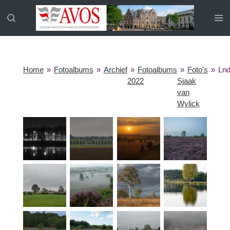
Ga
direct
naar
de
hoofdinhoud
Home
»
Fotoalbums
»
Archief
»
Fotoalbums
»
Foto's
»
Ln
2022
Sjaak
van
Wylick