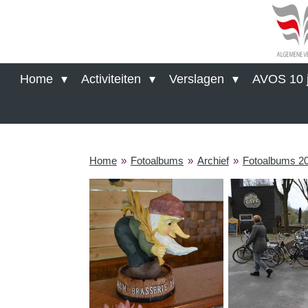
Ga
direct
naar
de
hoofdinhoud
Home
Activiteiten
Verslagen
AVOS 10 j
Home
»
Fotoalbums
»
Archief
»
Fotoalbums 2