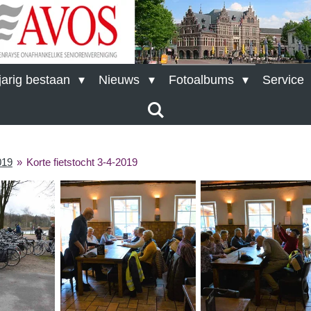
arig bestaan
Nieuws
Fotoalbums
Service
019
»
Korte fietstocht 3-4-2019