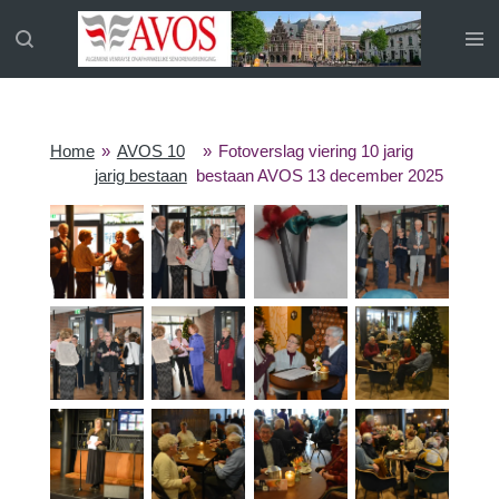
Ga
direct
naar
de
hoofdinhoud
Home
»
AVOS 10
»
Fotoverslag viering 10 jarig
jarig bestaan
bestaan AVOS 13 december 2025