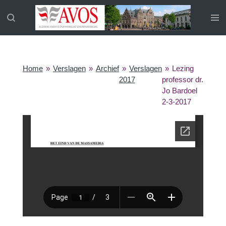
Ga
direct
naar
de
hoofdinhoud
Home
»
Verslagen
»
Archief
»
Verslagen
»
Lezing
2017
professor dr.
Jo Bardoel
2-3-2017