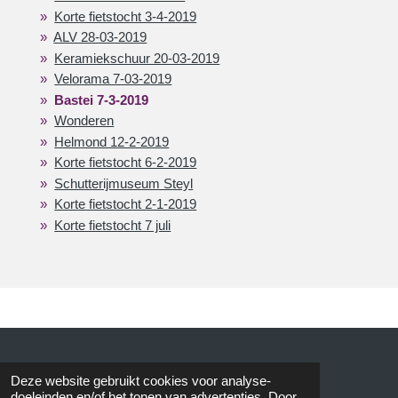
Korte fietstocht 3-4-2019
ALV 28-03-2019
Keramiekschuur 20-03-2019
Velorama 7-03-2019
Bastei 7-3-2019
Wonderen
Helmond 12-2-2019
Korte fietstocht 6-2-2019
Schutterijmuseum Steyl
Korte fietstocht 2-1-2019
Korte fietstocht 7 juli
© 2015 AVOS
Deze website gebruikt cookies voor analyse-
doeleinden en/of het tonen van advertenties. Door