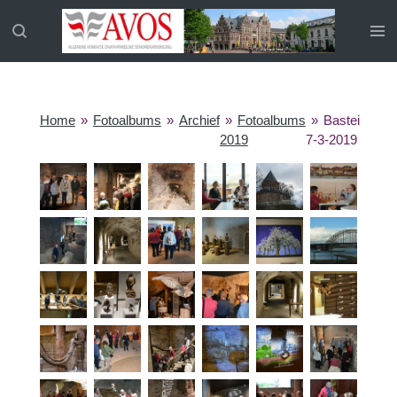
Ga
direct
naar
de
hoofdinhoud
Home
»
Fotoalbums
»
Archief
»
Fotoalbums
»
Bastei
2019
7-3-2019