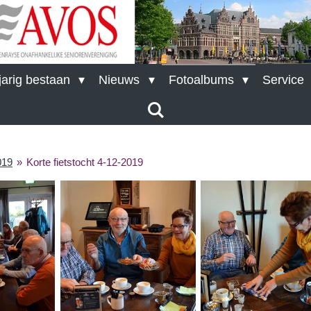
arig bestaan
Nieuws
Fotoalbums
Service
019
»
Korte fietstocht 4-12-2019