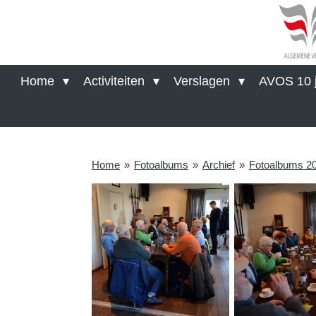
Ga
direct
naar
de
hoofdinhoud
Home
Activiteiten
Verslagen
AVOS 10 j
Home
»
Fotoalbums
»
Archief
»
Fotoalbums 2