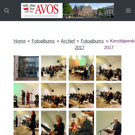
Ga
direct
naar
de
hoofdinhoud
Home
»
Fotoalbums
»
Archief
»
Fotoalbums
»
Kerstbijeen
2017
2017