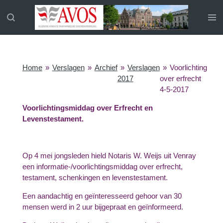
Ga
direct
naar
de
hoofdinhoud
Home
»
Verslagen
»
Archief
»
Verslagen
»
Voorlichting
2017
over erfrecht
4-5-2017
Voorlichtingsmiddag over Erfrecht en
Levenstestament.
Op 4 mei jongsleden hield Notaris W. Weijs uit Venray
een informatie-/voorlichtingsmiddag over erfrecht,
testament, schenkingen en levenstestament.
Een aandachtig en geïnteresseerd gehoor van 30
mensen werd in 2 uur bijgepraat en geïnformeerd.