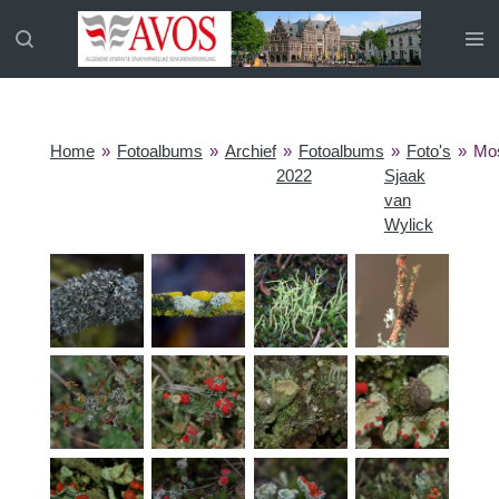
Ga
direct
naar
de
hoofdinhoud
Home
»
Fotoalbums
»
Archief
»
Fotoalbums
»
Foto's
»
Mo
2022
Sjaak
van
Wylick