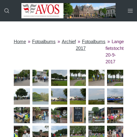
Ga
direct
naar
de
hoofdinhoud
Home
»
Fotoalbums
»
Archief
»
Fotoalbums
»
Lange
2017
fietstocht
20-9-
2017