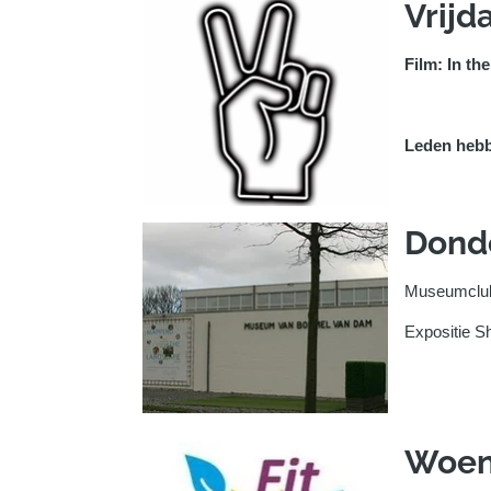
Vrijd
Film: In th
Leden hebb
Donde
Museumclub
Expositie Sh
Woens