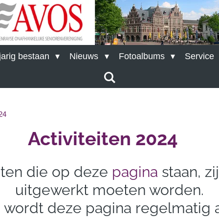
arig bestaan
Nieuws
Fotoalbums
Service
24
A
ctiviteiten 2024
iten die op deze
pagina
staan, zi
uitgewerkt moeten worden.
ordt deze pagina regelmatig a