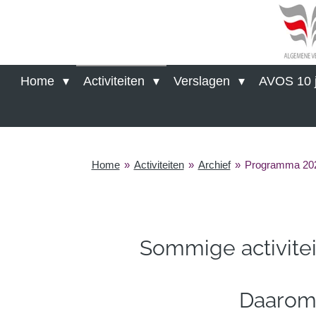
Ga
direct
naar
de
hoofdinhoud
Home
Activiteiten
Verslagen
AVOS 10 j
Home
»
Activiteiten
»
Archief
»
Programma 20
Sommige activite
Daarom w