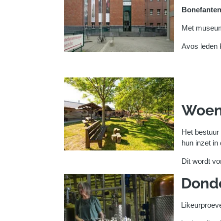
Bonefanten
Met museum
Avos leden k
Woen
Het bestuur 
hun inzet in
Dit wordt v
Dond
Likeurproeve