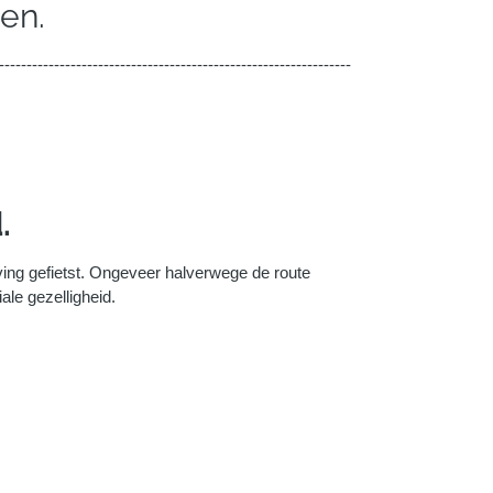
en.
----------------------------------------------------------------
.
ing gefietst. Ongeveer halverwege de route
ale gezelligheid.