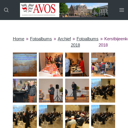
Ga
direct
naar
de
hoofdinhoud
Home
»
Fotoalbums
»
Archief
»
Fotoalbums
»
Kerstbijeen
2018
2018