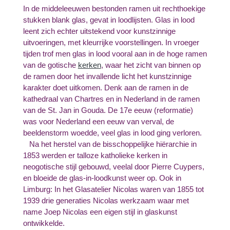
In de middeleeuwen bestonden ramen uit rechthoekige
stukken blank glas, gevat in loodlijsten. Glas in lood
leent zich echter uitstekend voor kunstzinnige
uitvoeringen, met kleurrijke voorstellingen. In vroeger
tijden trof men glas in lood vooral aan in de hoge ramen
van de gotische
kerken
, waar het zicht van binnen op
de ramen door het invallende licht het kunstzinnige
karakter doet uitkomen. Denk aan de ramen in de
kathedraal van Chartres en in Nederland in de ramen
van de St. Jan in Gouda. De 17e eeuw (reformatie)
was voor Nederland een eeuw van verval, de
beeldenstorm woedde, veel glas in lood ging verloren.
Na het herstel van de bisschoppelijke hiërarchie in
1853 werden er talloze katholieke kerken in
neogotische stijl gebouwd, veelal door Pierre Cuypers,
en bloeide de glas-in-loodkunst weer op. Ook in
Limburg: In het Glasatelier Nicolas waren van 1855 tot
1939 drie generaties Nicolas werkzaam waar met
name Joep Nicolas een eigen stijl in glaskunst
ontwikkelde.