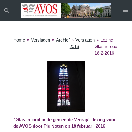
Ga
direct
naar
de
hoofdinhoud
Home
»
Verslagen
»
Archief
»
Verslagen
»
Lezing
2016
Glas in lood
18-2-2016
“Glas in lood in de gemeente Venray”, lezing voor
de AVOS door Pie Noten op 18 februari 2016