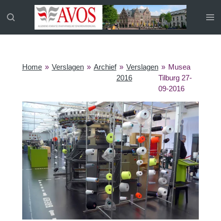
Ga
direct
naar
de
hoofdinhoud
Home
»
Verslagen
»
Archief
»
Verslagen
»
Musea
2016
Tilburg 27-
09-2016