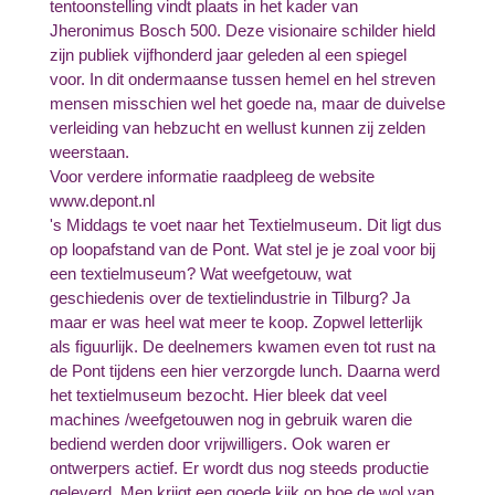
tentoonstelling vindt plaats in het kader van
Jheronimus Bosch 500. Deze visionaire schilder hield
zijn publiek vijfhonderd jaar geleden al een spiegel
voor. In dit ondermaanse tussen hemel en hel streven
mensen misschien wel het goede na, maar de duivelse
verleiding van hebzucht en wellust kunnen zij zelden
weerstaan.
Voor verdere informatie raadpleeg de website
www.depont.nl
's Middags te voet naar het Textielmuseum. Dit ligt dus
op loopafstand van de Pont. Wat stel je je zoal voor bij
een textielmuseum? Wat weefgetouw, wat
geschiedenis over de textielindustrie in Tilburg? Ja
maar er was heel wat meer te koop. Zopwel letterlijk
als figuurlijk. De deelnemers kwamen even tot rust na
de Pont tijdens een hier verzorgde lunch. Daarna werd
het textielmuseum bezocht. Hier bleek dat veel
machines /weefgetouwen nog in gebruik waren die
bediend werden door vrijwilligers. Ook waren er
ontwerpers actief. Er wordt dus nog steeds productie
geleverd. Men krijgt een goede kijk op hoe de wol van