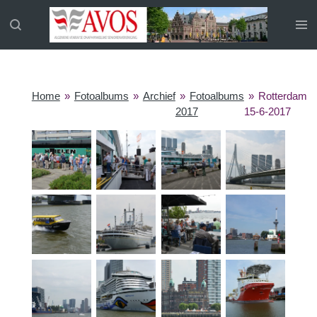
Ga
direct
naar
de
hoofdinhoud
Home
»
Fotoalbums
»
Archief
»
Fotoalbums
»
Rotterdam
2017
15-6-2017