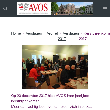
Ga
direct
naar
de
hoofdinhoud
Home
»
Verslagen
»
Archief
»
Verslagen
»
Kerstbijeenkoms
2017
2017
Op 20 december 2017 hield AVOS haar jaarlijkse
kerstbijeenkomst.
Meer dan tachtig leden verzamelden zich in de zaal