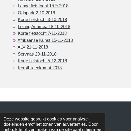
Lange fietstocht 19-9-2018
Odapark 2-10-2018
Korte fietstocht 3-10-2018
Lezing Achmea 18-10-2018
Korte fietstocht 7-11-2018
Afrikaanse Kunst 15-11-2018
ALV 21-11-2018
Servaas 29-11-2018
Korte fietstocht 5-12-2018
Kerstbijeenkomst 2018
© 2015 AVOS
Deze website gebruikt cookies voor analyse-
doeleinden en/of het tonen van advertenties. Door
gebruik te blijven maken van de site gaat u hiermee