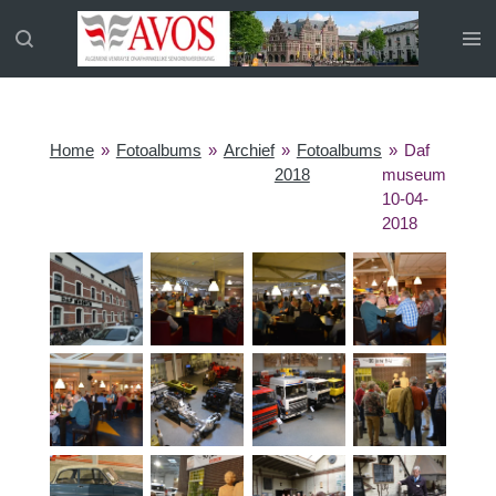
Ga
direct
naar
de
hoofdinhoud
Home
»
Fotoalbums
»
Archief
»
Fotoalbums
»
Daf
2018
museum
10-04-
2018