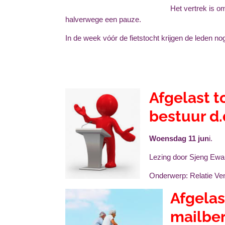
Het vertrek is 
halverwege een pauze.
In de week vóór de fietstocht krijgen de leden no
Afgelast t
bestuur d.
Woensdag 11 jun
i.
Lezing door Sjeng Ewa
Onderwerp: Relatie V
Afgelas
mailber