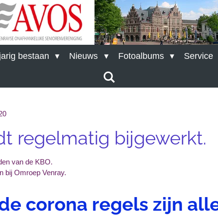
arig bestaan
Nieuws
Fotoalbums
Service
20
 regelmatig bijgewerkt.
leden van de KBO.
en bij Omroep Venray.
de corona regels zijn all