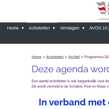
Ga
direct
naar
de
hoofdinhoud
Home
Activiteiten
Verslagen
AVOS 10 j
Home
»
Activiteiten
»
Archief
»
Programma 20
Deze agenda wordt
Een aantal activiteiten is ook toegankelijk voor 
Dit wordt vermeld in de Schakel, Peel en Maas 
In verband met 