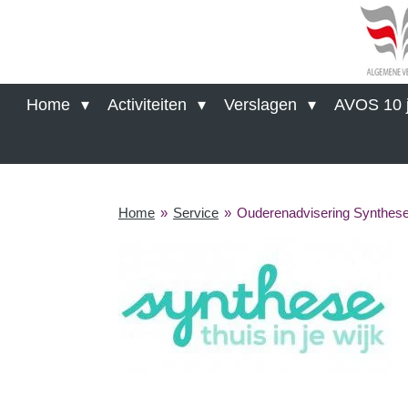
Ga
direct
naar
de
hoofdinhoud
Home
Activiteiten
Verslagen
AVOS 10 j
Home
»
Service
»
Ouderenadvisering Synthes