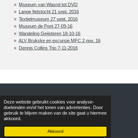
Museum van Wasrol tot DVD
Lange fietstocht 21 sept. 2016
Textielmuseum 27 sept. 2016
Museum de Pont 27-09-16
Wandeling Geijsteren 18-10-16
ALV Brukske en excursie MFC 2 nov. 16
Dennis Collins Trio 7-11-2016
© 2015 AVOS
Deze website gebruikt cookies voor analyse-
doeleinden en/of het tonen van advertenties. Door
gebruik te blijven maken van de site gaat u hiermee
akkoord.
Akkoord