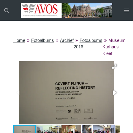
Ga
direct
naar
de
hoofdinhoud
Home
»
Fotoalbums
»
Archief
»
Fotoalbums
»
Museum
2016
Kurhaus
Kleef