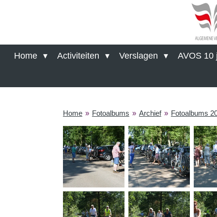
Ga
direct
naar
de
hoofdinhoud
Home
Activiteiten
Verslagen
AVOS 10 j
Home
»
Fotoalbums
»
Archief
»
Fotoalbums 2