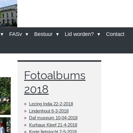
FASv
Bestuur
Lid worden?
Contact
Fotoalbums
2018
Lezing India 22-2-2018
Lindenhout 6-3-2018
Daf museum 10-04-2018
Kurhaus Kleef 21-4-2018
Korte fietstocht 2-5-2018