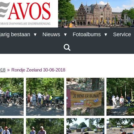
arig bestaan
Nieuws
Fotoalbums
Service
018
»
Rondje Zeeland 30-06-2018