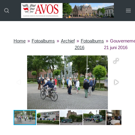
Ga
direct
naar
de
hoofdinhoud
Home
»
Fotoalbums
»
Archief
»
Fotoalbums
»
Gouverneme
2016
21 juni 2016