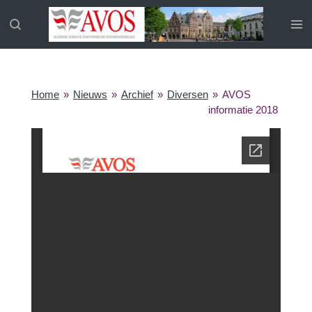
Ga
direct
naar
de
hoofdinhoud
Home
»
Nieuws
»
Archief
»
Diversen
»
AVOS
informatie 2018