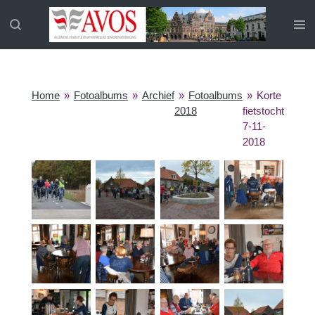
Ga
direct
naar
de
hoofdinhoud
Home
»
Fotoalbums
»
Archief
»
Fotoalbums
»
Korte
2018
fietstocht
7-11-
2018