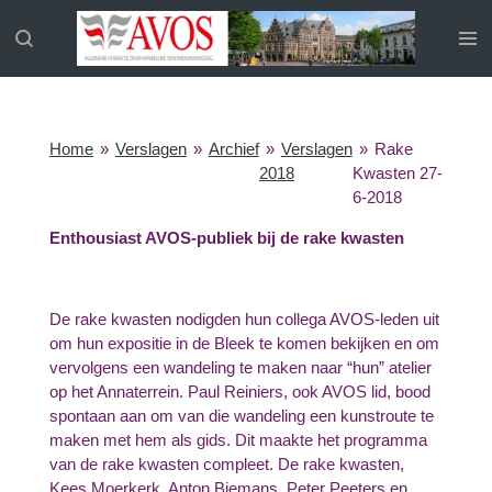
Ga
direct
naar
de
hoofdinhoud
Home
»
Verslagen
»
Archief
»
Verslagen
»
Rake
2018
Kwasten 27-
6-2018
Enthousiast AVOS-publiek bij de rake kwasten
De rake kwasten nodigden hun collega AVOS-leden uit
om hun expositie in de Bleek te komen bekijken en om
vervolgens een wandeling te maken naar “hun” atelier
op het Annaterrein. Paul Reiniers, ook AVOS lid, bood
spontaan aan om van die wandeling een kunstroute te
maken met hem als gids. Dit maakte het programma
van de rake kwasten compleet. De rake kwasten,
Kees Moerkerk, Anton Biemans, Peter Peeters en