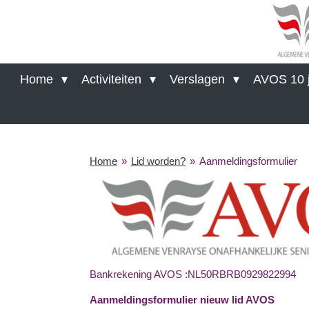
Ga
direct
naar
de
hoofdinhoud
Home
Activiteiten
Verslagen
AVOS 10 j
Home
»
Lid worden?
»
Aanmeldingsformulier
Bankrekening AVOS :NL50RBRB0929822994
Aanmeldingsformulier nieuw lid AVOS