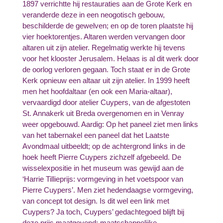
1897 verrichtte hij restauraties aan de Grote Kerk en
veranderde deze in een neogotisch gebouw,
beschilderde de gewelven; en op de toren plaatste hij
vier hoektorentjes. Altaren werden vervangen door
altaren uit zijn atelier. Regelmatig werkte hij tevens
voor het klooster Jerusalem. Helaas is al dit werk door
de oorlog verloren gegaan. Toch staat er in de Grote
Kerk opnieuw een altaar uit zijn atelier. In 1999 heeft
men het hoofdaltaar (en ook een Maria-altaar),
vervaardigd door atelier Cuypers, van de afgestoten
St. Annakerk uit Breda overgenomen en in Venray
weer opgebouwd. Aardig: Op het paneel ziet men links
van het tabernakel een paneel dat het Laatste
Avondmaal uitbeeldt; op de achtergrond links in de
hoek heeft Pierre Cuypers zichzelf afgebeeld. De
wisselexpositie in het museum was gewijd aan de
‘Harrie Tillieprijs: vormgeving in het voetspoor van
Pierre Cuypers’. Men ziet hedendaagse vormgeving,
van concept tot design. Is dit wel een link met
Cuypers? Ja toch, Cuypers’ gedachtegoed blijft bij
deze prijs maatgevend; maatschappelijke