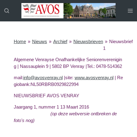
Ga
direct
naar
de
hoofdinhoud
Home
»
Nieuws
»
Archief
»
Nieuwsbrieven
»
Nieuwsbrief
1
Algemene Venrayse Onafhankelijke Seniorenverenigin
g | Nassauplein 9 | 5802 BP Venray |Tel.: 0478-514362
mail:
info@avosvenray.nl
|site:
www.avosvenray.nl
| Re
giobank:NL50RBRB0929822994
NIEUWSBRIEF AVOS VENRAY
Jaargang 1, nummer 1 13 Maart 2016
(op deze webversie ontbreken de
foto's nog)