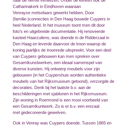
naar de hemel verwezen. Onder de kerken ook de
Catharinakerk in Eindhoven waaraan
Venrayse metselaars gewerkt hebben. Door
(familie-)connecties in Den Haag bouwde Cuypers in
heel Nederland. In het museum toont men dit door
foto’s en uitgebreide documentatie. Hij renoveerde
kasteel Haarzuilens, was doende in de Ridderzaal in
Den Haag en leverde daarvoor de troon waarop de
koning jaarlijks de troonrede uitspreekt. Voor een deel
van Cuypers gebouwen kan men spreken over
Gesamtkunstwerken, een ideaal samenspel van
diverse kunsten. Hij ontwierp meubels voor zijn
gebouwen (in het Cuypershuis worden authentieke
meubels van het Rijksmuseum getoond), verzorgde de
decoraties. Denk bij het laatste b.v. aan de
beschilderingen met sjablonen in het Rijksmuseum.
Zijn woning in Roermond is een mooi voorbeeld van
een Gesamtkuntwerk. Zo is er b.v. een erezaal
met gedecoreerde gewelven.
Ook in Venray was Cuypers doende. Tussen 1865 en