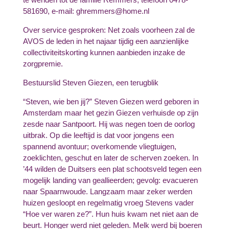
581690, e-mail: ghremmers@home.nl
Over service gesproken: Net zoals voorheen zal de
AVOS de leden in het najaar tijdig een aanzienlijke
collectiviteitskorting kunnen aanbieden inzake de
zorgpremie.
Bestuurslid Steven Giezen, een terugblik
“Steven, wie ben jij?” Steven Giezen werd geboren in
Amsterdam maar het gezin Giezen verhuisde op zijn
zesde naar Santpoort. Hij was negen toen de oorlog
uitbrak. Op die leeftijd is dat voor jongens een
spannend avontuur; overkomende vliegtuigen,
zoeklichten, geschut en later de scherven zoeken. In
’44 wilden de Duitsers een plat schootsveld tegen een
mogelijk landing van geallieerden; gevolg: evacueren
naar Spaarnwoude. Langzaam maar zeker werden
huizen gesloopt en regelmatig vroeg Stevens vader
“Hoe ver waren ze?”. Hun huis kwam net niet aan de
beurt. Honger werd niet geleden. Melk werd bij boeren