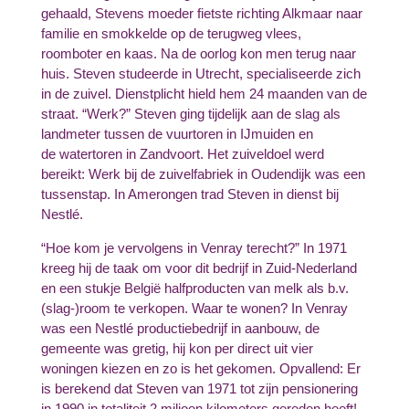
gehaald, Stevens moeder fietste richting Alkmaar naar
familie en smokkelde op de terugweg vlees,
roomboter en kaas. Na de oorlog kon men terug naar
huis. Steven studeerde in Utrecht, specialiseerde zich
in de zuivel. Dienstplicht hield hem 24 maanden van de
straat. “Werk?” Steven ging tijdelijk aan de slag als
landmeter tussen de vuurtoren in IJmuiden en
de watertoren in Zandvoort. Het zuiveldoel werd
bereikt: Werk bij de zuivelfabriek in Oudendijk was een
tussenstap. In Amerongen trad Steven in dienst bij
Nestlé.
“Hoe kom je vervolgens in Venray terecht?” In 1971
kreeg hij de taak om voor dit bedrijf in Zuid-Nederland
en een stukje België halfproducten van melk als b.v.
(slag-)room te verkopen. Waar te wonen? In Venray
was een Nestlé productiebedrijf in aanbouw, de
gemeente was gretig, hij kon per direct uit vier
woningen kiezen en zo is het gekomen. Opvallend: Er
is berekend dat Steven van 1971 tot zijn pensionering
in 1990 in totaliteit 2 miljoen kilometers gereden heeft!