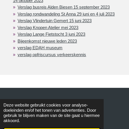
14 oktober 2023
Verslag busreis Alden Biesen 15 september 2023
Verslag rondwandeling St Anna 29 juni en 4 juli 2023
Verslag Vlindertuin Gemert 15 juni 2023
Verslag Knopen Atelier mei 2023
Verslag Lange Fietstocht 3 juni 2023
Bijeenkomst nieuwe leden 2023
verslag EDAH museum
verslag opfriscursus verkeerskennis
© 2015 AVOS
Deze website gebruikt cookies voor analyse-
doeleinden en/of het tonen van advertenties. Door
gebruik te blijven maken van de site gaat u hiermee
akkoord.