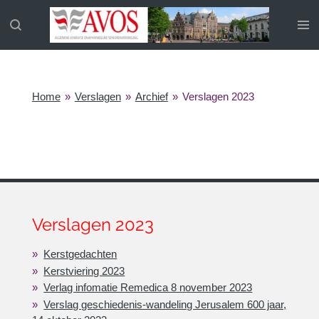
Ga
direct
naar
de
hoofdinhoud
Home
»
Verslagen
»
Archief
»
Verslagen 2023
Verslagen 2023
Kerstgedachten
Kerstviering 2023
Verlag infomatie Remedica 8 november 2023
Verslag geschiedenis-wandeling Jerusalem 600 jaar,