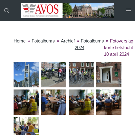
Ga
direct
naar
de
hoofdinhoud
Home
»
Fotoalbums
»
Archief
»
Fotoalbums
»
Fotoverslag
2024
korte fietstocht
10 april 2024