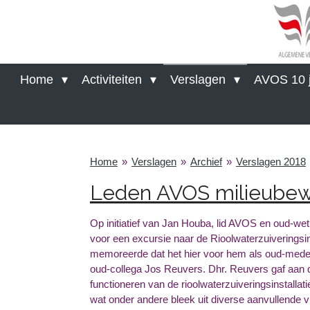
Ga
direct
naar
de
hoofdinhoud
Home
Activiteiten
Verslagen
AVOS 10 j
Home
»
Verslagen
»
Archief
»
Verslagen 2018
Leden AVOS milieubew
Op initiatief van Jan Houba, lid AVOS en oud-we
voor een excursie naar de Rioolwaterzuiveringsin
memoreerde dat het hier voor hem als oud-medew
oud-collega Jos Reuvers. Dhr. Reuvers gaf aan d
functioneren van de rioolwaterzuiveringsinstalla
wat onder andere bleek uit diverse aanvullende vr