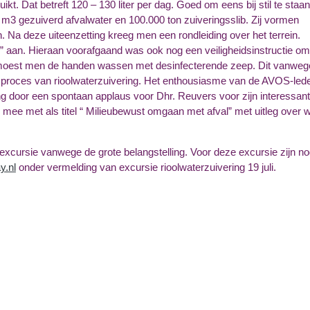
t. Dat betreft 120 – 130 liter per dag. Goed om eens bij stil te staa
n m3 gezuiverd afvalwater en 100.000 ton zuiveringsslib. Zij vormen
. Na deze uiteenzetting kreeg men een rondleiding over het terrein.
aan. Hieraan voorafgaand was ook nog een veiligheidsinstructie om
moest men de handen wassen met desinfecterende zeep. Dit vanweg
dit proces van rioolwaterzuivering. Het enthousiasme van de AVOS-led
ng door een spontaan applaus voor Dhr. Reuvers voor zijn interessan
mee met als titel “ Milieubewust omgaan met afval” met uitleg over w
xcursie vanwege de grote belangstelling. Voor deze excursie zijn n
y.nl
onder vermelding van excursie rioolwaterzuivering 19 juli.