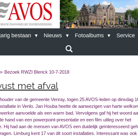
arig bestaan
Nieuws
Fotoalbums
Service
»
Bezoek RWZI Blerick 10-7-2018
ust met afval
thouder van de gemeente Venray, togen 25 AVOS-leden op dinsdag 10 j
stallatie in Venlo. Jan Houba heette de aanwezigen van harte welkom
erker aanvoelde als een warm bad. Vervolgens gaf hij het woord aan
e hand van een powerpoint-presentatie en een film uitleg over het
tie. Hij had aan de mensen van AVOS een duidelijk geïnteresseerd ge
agen. Limburg kent 17 van dit soort installaties. Interessant was ook