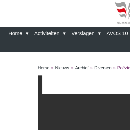
Ga
direct
naar
de
hoofdinhoud
Home
Activiteiten
Verslagen
AVOS 10 j
Home
»
Nieuws
»
Archief
»
Diversen
»
Poëzi