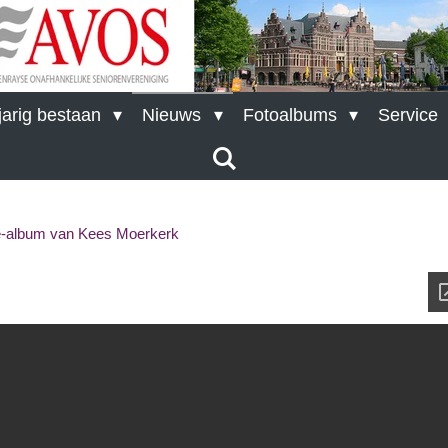
arig bestaan
Nieuws
Fotoalbums
Service
e-album van Kees Moerkerk