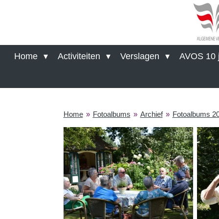
Ga
direct
naar
de
hoofdinhoud
Home
Activiteiten
Verslagen
AVOS 10 j
Home
»
Fotoalbums
»
Archief
»
Fotoalbums 2