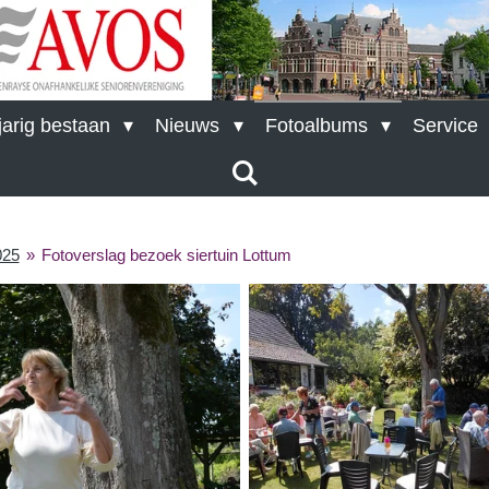
arig bestaan
Nieuws
Fotoalbums
Service
025
»
Fotoverslag bezoek siertuin Lottum