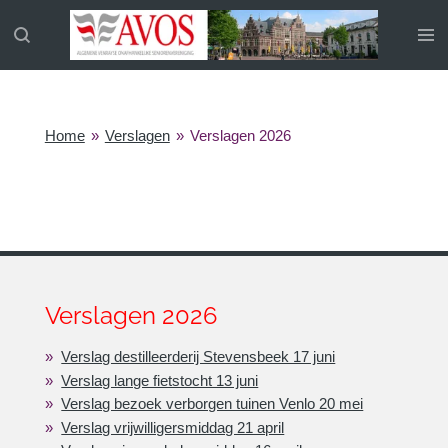
Ga
direct
naar
de
hoofdinhoud
Home
»
Verslagen
»
Verslagen 2026
Verslagen 2026
Verslag destilleerderij Stevensbeek 17 juni
Verslag lange fietstocht 13 juni
Verslag bezoek verborgen tuinen Venlo 20 mei
Verslag vrijwilligersmiddag 21 april