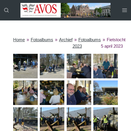
Ga
direct
naar
de
hoofdinhoud
Home
»
Fotoalbums
»
Archief
»
Fotoalbums
»
Fietstocht
2023
5 april 2023