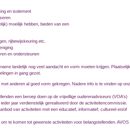
ing en isolement
iseren
elijk) moeilijk hebben, bieden van een
en, rijbewijskeuring etc.
eniging
iteren en ondersteunen
 name landelijk nog veel aandacht en vorm moeten krijgen. Plaatselijk
elingen in gang gezet.
 met anderen al goed vorm gekregen. Nadere info is te vinden op on
llenden een beroep doen op de vrijwillige ouderenadviseurs (VOA’s)
ieder jaar verdienstelijk gerealiseerd door de activiteitencommissie.
nbod van activiteiten met een educatief, informatief, cultureel en/of
ef om te komen tot gewenste activiteiten voor belangstellenden. AVOS