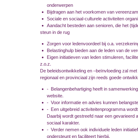
onderwerpen
Bijdragen aan het voorkomen van vereenzam
Sociale en sociaal-culturele activiteiten organ
Aandacht besteden aan senioren, die het (tijd
steun in de rug
Zorgen voor ledenvoordeel bij o.a. verzekering
Belastinghulp bieden aan de leden van de ver
Eigen initiatieven van leden stimuleren, facil
z.o.z.
De beleidsontwikkeling en –beïnvloeding zal met
regionaal en provinciaal zijn reeds goede ontwikk
- Belangenbehartiging heeft in samenwerking
website.
- Voor informatie en advies kunnen belangste
- Een uitgebreid activiteitenprogramma wordt 
Daarbij wordt gestreefd naar een gevarieerd aa
sociaal karakter.
- Verder nemen ook individuele leden initiati
ondersteunt en faciliteert hierbij.