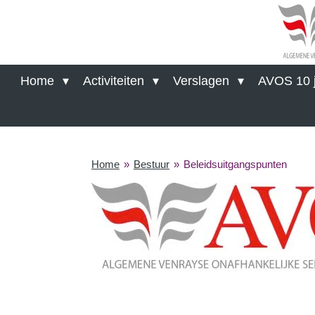
Ga
direct
naar
de
hoofdinhoud
Home
Activiteiten
Verslagen
AVOS 10 j
Home
»
Bestuur
»
Beleidsuitgangspunten